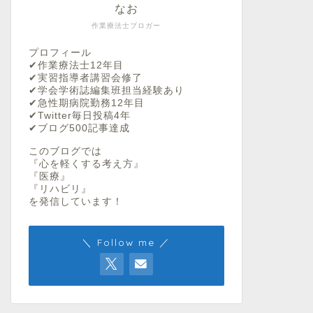
なお
作業療法士ブロガー
プロフィール
✔︎作業療法士12年目
✔︎実習指導者講習会修了
✔︎学会学術誌編集班担当経験あり
✔︎急性期病院勤務12年目
✔︎Twitter毎日投稿4年
✔︎ブログ500記事達成
このブログでは
『心を軽くする考え方』
『医療』
『リハビリ』
を発信しています！
＼ Follow me ／