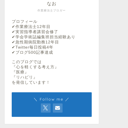
なお
作業療法士ブロガー
プロフィール
✔︎作業療法士12年目
✔︎実習指導者講習会修了
✔︎学会学術誌編集班担当経験あり
✔︎急性期病院勤務12年目
✔︎Twitter毎日投稿4年
✔︎ブログ500記事達成
このブログでは
『心を軽くする考え方』
『医療』
『リハビリ』
を発信しています！
＼ Follow me ／