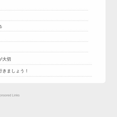
る
が大切
行きましょう！
onsored Links