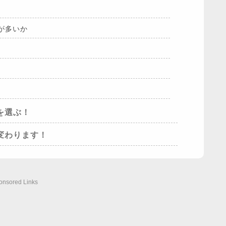
が多いか
を選ぶ！
変わります！
onsored Links