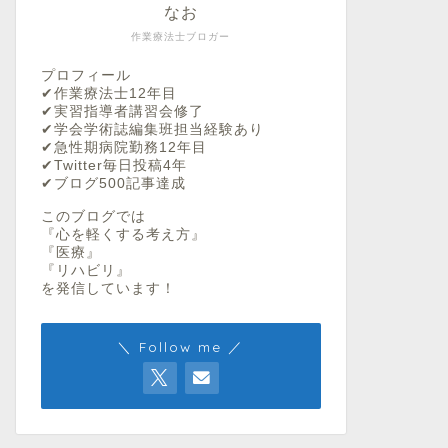
なお
作業療法士ブロガー
プロフィール
✔︎作業療法士12年目
✔︎実習指導者講習会修了
✔︎学会学術誌編集班担当経験あり
✔︎急性期病院勤務12年目
✔︎Twitter毎日投稿4年
✔︎ブログ500記事達成
このブログでは
『心を軽くする考え方』
『医療』
『リハビリ』
を発信しています！
＼ Follow me ／