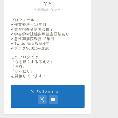
なお
作業療法士ブロガー
プロフィール
✔︎作業療法士12年目
✔︎実習指導者講習会修了
✔︎学会学術誌編集班担当経験あり
✔︎急性期病院勤務12年目
✔︎Twitter毎日投稿4年
✔︎ブログ500記事達成
このブログでは
『心を軽くする考え方』
『医療』
『リハビリ』
を発信しています！
＼ Follow me ／