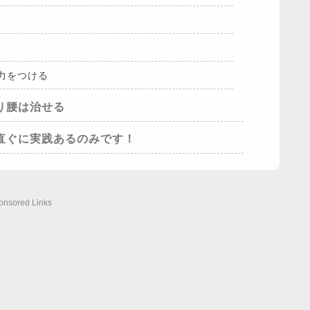
力をつける
り腰は治せる
直ぐに実践あるのみです！
onsored Links