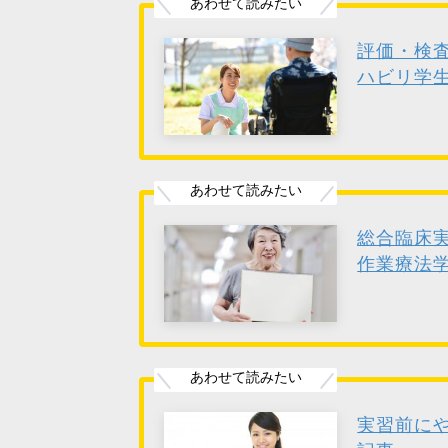
評価・検
ハビリ学
総合臨床
作業療法
実習前に