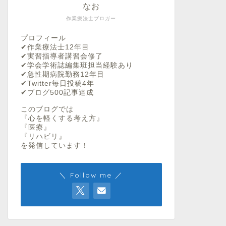
なお
作業療法士ブロガー
プロフィール
✔︎作業療法士12年目
✔︎実習指導者講習会修了
✔︎学会学術誌編集班担当経験あり
✔︎急性期病院勤務12年目
✔︎Twitter毎日投稿4年
✔︎ブログ500記事達成
このブログでは
『心を軽くする考え方』
『医療』
『リハビリ』
を発信しています！
＼ Follow me ／