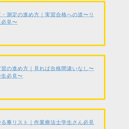
査・測定の進め方｜実習合格への道〜リ
生必見〜
実習の進め方｜見れば合格間違いなし〜
学生必見〜
やる事リスト｜作業療法士学生さん必見