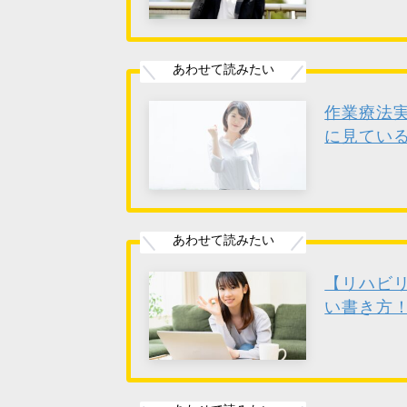
作業療法
に見てい
【リハビ
い書き方