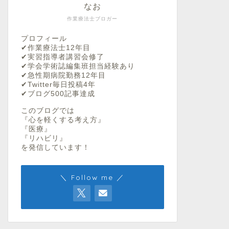
なお
作業療法士ブロガー
プロフィール
✔︎作業療法士12年目
✔︎実習指導者講習会修了
✔︎学会学術誌編集班担当経験あり
✔︎急性期病院勤務12年目
✔︎Twitter毎日投稿4年
✔︎ブログ500記事達成
このブログでは
『心を軽くする考え方』
『医療』
『リハビリ』
を発信しています！
＼ Follow me ／