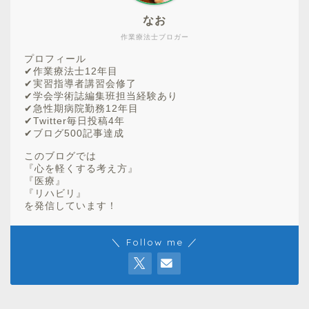
なお
作業療法士ブロガー
プロフィール
✔︎作業療法士12年目
✔︎実習指導者講習会修了
✔︎学会学術誌編集班担当経験あり
✔︎急性期病院勤務12年目
✔︎Twitter毎日投稿4年
✔︎ブログ500記事達成
このブログでは
『心を軽くする考え方』
『医療』
『リハビリ』
を発信しています！
＼ Follow me ／