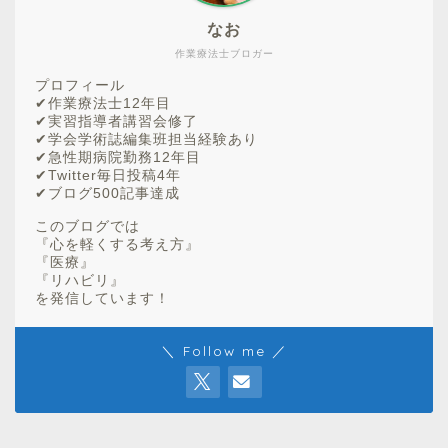
なお
作業療法士ブロガー
プロフィール
✔︎作業療法士12年目
✔︎実習指導者講習会修了
✔︎学会学術誌編集班担当経験あり
✔︎急性期病院勤務12年目
✔︎Twitter毎日投稿4年
✔︎ブログ500記事達成
このブログでは
『心を軽くする考え方』
『医療』
『リハビリ』
を発信しています！
＼ Follow me ／